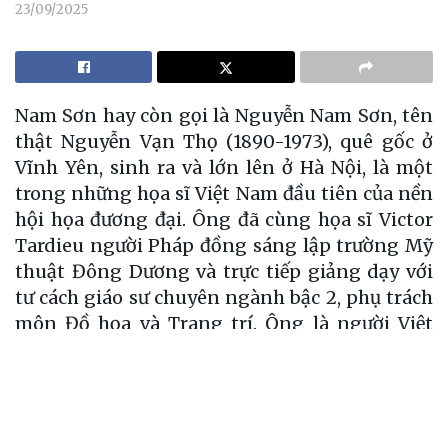
23/09/2025
N
am Sơn hay còn gọi là Nguyễn Nam Sơn, tên
thật Nguyễn Vạn Thọ (1890-1973), quê gốc ở
Vĩnh Yên, sinh ra và lớn lên ở Hà Nội, là một
trong những họa sĩ Việt Nam đầu tiên của nền
hội họa đương đại. Ông đã cùng họa sĩ Victor
Tardieu người Pháp đồng sáng lập trường Mỹ
thuật Đông Dương và trực tiếp giảng dạy với
tư cách giáo sư chuyên ngành bậc 2, phụ trách
môn Đồ họa và Trang trí. Ông là người Việt
Nam đầu tiên và duy nhất được giao quản lý
trường với cương vị, trọng trách là một quyền
Hiệu trưởng, đó là thời kỳ từ tháng 3 năm 1945
đến cuối năm 1945; tức là giai đoạn sau khi