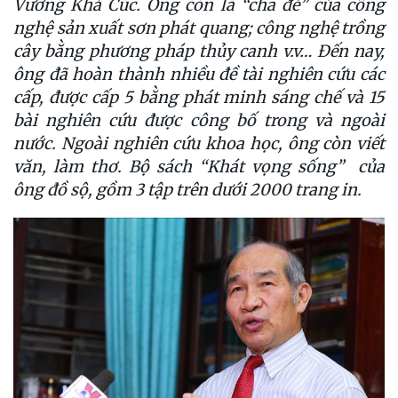
Vương Khả Cúc. Ông còn là “cha đẻ” của công
nghệ sản xuất sơn phát quang; công nghệ trồng
cây bằng phương pháp thủy canh v.v… Đến nay,
ông đã hoàn thành
nhiều
đề tài nghiên cứu các
cấp, được cấp 5 bằng phát minh sáng chế và 15
bài nghiên cứu được công bố trong và ngoài
nước. Ngoài nghiên cứu khoa học, ông còn viết
văn, làm thơ. Bộ sách “Khát vọng sống” của
ông đồ sộ, gồm 3 tập trên
dưới
2000 trang in.