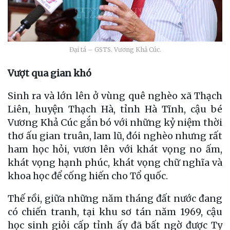
Đại tá – GSTS. Vương Khả Cúc.
Vượt qua gian khó
Sinh ra và lớn lên ở vùng quê nghèo xã Thạch
Liên, huyện Thạch Hà, tỉnh Hà Tĩnh, cậu bé
Vương Khả Cúc gắn bó với những kỷ niệm thời
thơ ấu gian truân, lam lũ, đói nghèo nhưng rất
ham học hỏi, vươn lên với khát vọng no ấm,
khát vọng hạnh phúc, khát vọng chữ nghĩa và
khoa học để cống hiến cho Tổ quốc.
Thế rồi, giữa những năm tháng đất nước đang
có chiến tranh, tại khu sơ tán năm 1969, cậu
học sinh giỏi cấp tỉnh ấy đã bất ngờ được Ty