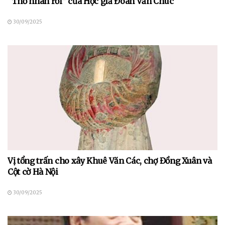
“Thơ nhàn rỗi” của Học giả Đoàn Văn Chúc
30/09/2025
Vị tổng trấn cho xây Khuê Văn Các, chợ Đồng Xuân và
Cột cờ Hà Nội
30/09/2025