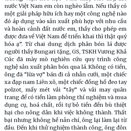
nước Việt Nam em còn nghèo lắm. Nếu thầy có
một giải pháp hữu ích hay một công nghệ nào
đó áp dụng vào sản xuất phù hợp với nhu cầu
và hoàn cảnh đất nước em, thầy cho phép em
được đưa về Việt Nam để triển khai thì thật quý
hóa ạ”. Từ chai dung dịch phân bón lá được
người thầy Bungari tặng, GS, TSKH Vương Khả
Cúc đã mày mò nghiên cứu quy trình công
nghệ sản xuất phân bón qua lá. Không có tiền,
ông đã “lừa vợ” bán đi cả nhẫn cưới, một chiếc
xa đạp nam Liên xô, một chiếc đồng hồ đeo tay
polzot, mấy mét vải “tây” và vải may quân
trang để có tiền làm phòng thí nghiệm và mua
dụng cụ, hoá chất, rồi tự bỏ tiền đền bù thiệt
hại cho nông dân khi việc không thành. Thất
bại nhưng không hề nản chí, ông lại làm lại từ
đầu. Đến khi thử nghiệm thành công, ông đôn