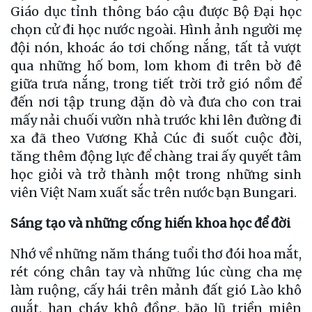
Giáo dục tỉnh thông báo cậu được Bộ Đại học
chọn cử đi học nước ngoài. Hình ảnh người mẹ
đội nón, khoác áo tơi chống nắng, tất tả vượt
qua những hố bom, lom khom đi trên bờ đê
giữa trưa nắng, trong tiết trời trở gió nồm để
đến nơi tập trung dặn dò và đưa cho con trai
mấy nải chuối vườn nhà trước khi lên đường đi
xa đã theo Vương Khả Cúc đi suốt cuộc đời,
tăng thêm động lực để chàng trai ấy quyết tâm
học giỏi và trở thành một trong những sinh
viên Việt Nam xuất sắc trên nước bạn Bungari.
Sáng tạo và những cống hiến khoa học để đời
Nhớ về những năm tháng tuổi thơ đói hoa mắt,
rét cóng chân tay và những lúc cùng cha mẹ
làm ruộng, cấy hái trên mảnh đất gió Lào khô
quắt, hạn cháy khô đồng, bão lũ triền miên