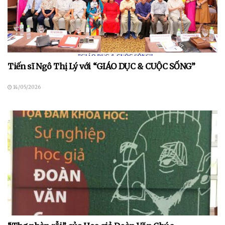
Tiến sĩ Ngô Thị Lý với “GIÁO DỤC & CUỘC SỐNG”
14/05/2026