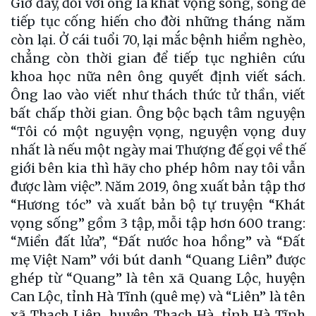
Giờ đây, đối với ông là khát vọng sống, sống để
tiếp tục cống hiến cho đời những tháng năm
còn lại. Ở cái tuổi 70, lại mắc bệnh hiểm nghèo,
chẳng còn thời gian để tiếp tục nghiên cứu
khoa học nữa nên ông quyết định viết sách.
Ông lao vào viết như thách thức tử thần, viết
bất chấp thời gian. Ông bộc bạch tâm nguyện
“Tôi có một nguyện vọng, nguyện vọng duy
nhất là nếu một ngày mai Thượng đế gọi về thế
giới bên kia thì hãy cho phép hôm nay tôi vẫn
được làm việc”. Năm 2019, ông xuất bản tập thơ
“Hương tóc” và xuất bản bộ tự truyện “Khát
vọng sống” gồm 3 tập, mỗi tập hơn 600 trang:
“Miền đất lửa”, “Đất nước hoa hồng” và “Đất
mẹ Việt Nam” với bút danh “Quang Liên” được
ghép từ “Quang” là tên xã Quang Lộc, huyện
Can Lộc, tỉnh Hà Tĩnh (quê mẹ) và “Liên” là tên
xã Thạch Liên, huyện Thạch Hà, tỉnh Hà Tĩnh