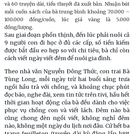
và 60 truyện dài, tiểu thuyết đã xuất bản. Nhuận bút
mỗi cuốn sách của bà trung bình khoảng 70.000 –
100.000 đồng/cuốn, lúc giá vàng là 5.000
đồng/lượng.
Sau giai đoạn phồn thịnh, đến lúc phải nuôi cả
9 người con đi học ở đủ các cấp, số tiền kiếm
được bắt đầu eo hẹp so với chi tiêu, bà chỉ còn
cách viết ngày viết đêm để nuôi gia đình.
Theo nhà văn Nguyễn Ðông Thức, con trai Bà
Tùng Long, mỗi ngày trừ hai buổi sáng trưa
ngồi hầu trà với chồng, và khoảng chục phút
đọc báo, nghe đài, xem tin tức trên tivi, hầu hết
thời gian hoạt động của bà đều dành cho việc
phục vụ chồng con và viết lách. Ðêm nào bà
cũng chong đèn ngồi viết, không nghỉ đêm
nào, không một ngày du lịch nơi đâu. Cứ hết ba
trang feuilleton (truyện dài kỳ đăng lần lượt