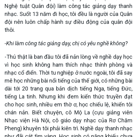
Nghệ tuật Quân đội) làm công tác giảng dạy thanh
nhạc. Suốt 13 năm đi học, tôi đều là người của Quân
đội nên luôn chấp hành sự điều động của quân đội
thôi.
-Khi làm công tác giảng dạy, chị có yêu nghề không?
-Thú thật là ban đầu tôi đã nản lòng về nghề dạy học
vì học sinh không ham thích nhạc thính phòng và
nhạc cổ điển. Thời tu nghiệp ở nước ngoài, tôi đã say
mê học những bài nổi tiếng của thế giới, có những bài
dài tới 20 trang qua bản dịch tiếng Nga, tiếng Đức,
tiếng La tinh. Nhưng khi đem kiến thức truyền đạt
cho học sinh, nhiều em thờ ơ, học chiếu lệ, khiến tôi
chán nản. Biết chuyện, cô Mộ La (cựu giảng viên
Nhạc viện Hà Nội, cô giáo dạy nhạc của Rơ Chăm
Pheng) khuyên tôi phải kiên trì. Nghề dạy thanh nhạc
như đãi cát tìm vàng. Học sinh có năng khiếu chưa