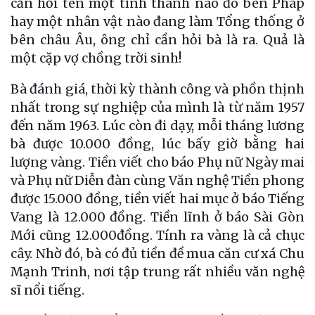
cần hỏi tên một tỉnh thành nào đó bên Pháp
hay một nhân vật nào đang làm Tổng thống ở
bên châu Âu, ông chỉ cần hỏi bà là ra. Quả là
một cặp vợ chồng trời sinh!
Bà đánh giá, thời kỳ thành công và phồn thịnh
nhất trong sự nghiệp của mình là từ năm 1957
đến năm 1963. Lúc còn đi dạy, mỗi tháng lương
bà được 10.000 đồng, lúc bấy giờ bằng hai
lượng vàng. Tiền viết cho báo Phụ nữ Ngày mai
và Phụ nữ Diễn đàn cùng Văn nghệ Tiền phong
được 15.000 đồng, tiền viết hai mục ở báo Tiếng
Vang là 12.000 đồng. Tiền lĩnh ở báo Sài Gòn
Mới cũng 12.000đồng. Tính ra vàng là cả chục
cây. Nhờ đó, bà có đủ tiền đề mua căn cư xá Chu
Mạnh Trinh, nơi tập trung rất nhiều văn nghệ
sĩ nổi tiếng.