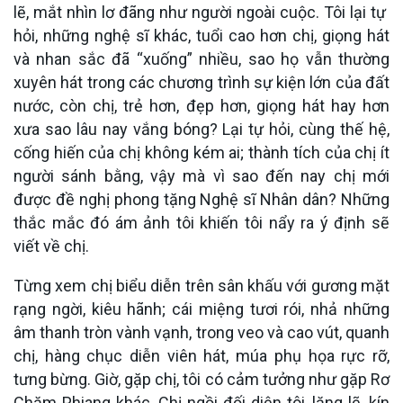
lẽ, mắt nhìn lơ đãng như người ngoài cuộc. Tôi lại tự
hỏi, những nghệ sĩ khác, tuổi cao hơn chị, giọng hát
và nhan sắc đã “xuống” nhiều, sao họ vẫn thường
xuyên hát trong các chương trình sự kiện lớn của đất
nước, còn chị, trẻ hơn, đẹp hơn, giọng hát hay hơn
xưa sao lâu nay vắng bóng? Lại tự hỏi, cùng thế hệ,
cống hiến của chị không kém ai; thành tích của chị ít
người sánh bằng, vậy mà vì sao đến nay chị mới
được đề nghị phong tặng Nghệ sĩ Nhân dân? Những
thắc mắc đó ám ảnh tôi khiến tôi nẩy ra ý định sẽ
viết về chị.
Từng xem chị biểu diễn trên sân khấu với gương mặt
rạng ngời, kiêu hãnh; cái miệng tươi rói, nhả những
âm thanh tròn vành vạnh, trong veo và cao vút, quanh
chị, hàng chục diễn viên hát, múa phụ họa rực rỡ,
tưng bừng. Giờ, gặp chị, tôi có cảm tưởng như gặp Rơ
Chăm Phiang khác. Chị ngồi đối diện tôi, lặng lẽ, kín