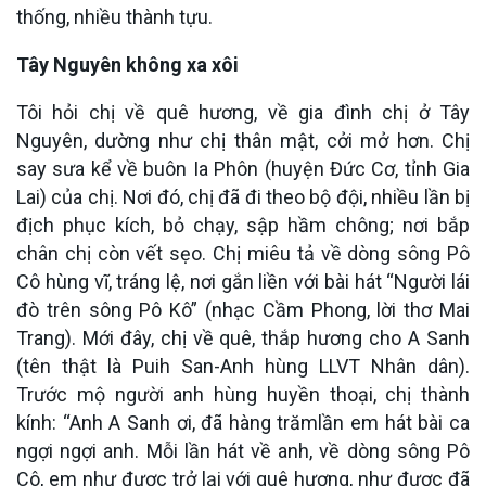
thống, nhiều thành tựu.
Tây Nguyên không xa xôi
Tôi hỏi chị về quê hương, về gia đình chị ở Tây
Nguyên, dường như chị thân mật, cởi mở hơn. Chị
say sưa kể về buôn Ia Phôn (huyện Đức Cơ, tỉnh Gia
Lai) của chị. Nơi đó, chị đã đi theo bộ đội, nhiều lần bị
địch phục kích, bỏ chạy, sập hầm chông; nơi bắp
chân chị còn vết sẹo. Chị miêu tả về dòng sông Pô
Cô hùng vĩ, tráng lệ, nơi gắn liền với bài hát “Người lái
đò trên sông Pô Kô” (nhạc Cầm Phong, lời thơ Mai
Trang). Mới đây, chị về quê, thắp hương cho A Sanh
(tên thật là Puih San-Anh hùng LLVT Nhân dân).
Trước mộ người anh hùng huyền thoại, chị thành
kính: “Anh A Sanh ơi, đã hàng trămlần em hát bài ca
ngợi ngợi anh. Mỗi lần hát về anh, về dòng sông Pô
Cô, em như được trở lại với quê hương, như được đã