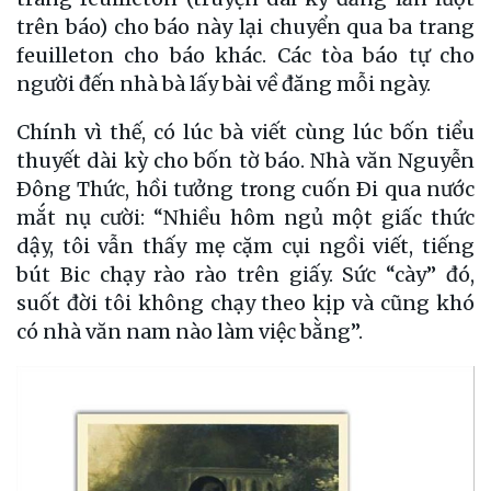
trên báo) cho báo này lại chuyển qua ba trang
feuilleton cho báo khác. Các tòa báo tự cho
người đến nhà bà lấy bài về đăng mỗi ngày.
Chính vì thế, có lúc bà viết cùng lúc bốn tiểu
thuyết dài kỳ cho bốn tờ báo. Nhà văn Nguyễn
Ðông Thức, hồi tưởng trong cuốn Ði qua nước
mắt nụ cười: “Nhiều hôm ngủ một giấc thức
dậy, tôi vẫn thấy mẹ cặm cụi ngồi viết, tiếng
bút Bic chạy rào rào trên giấy. Sức “cày” đó,
suốt đời tôi không chạy theo kịp và cũng khó
có nhà văn nam nào làm việc bằng”.