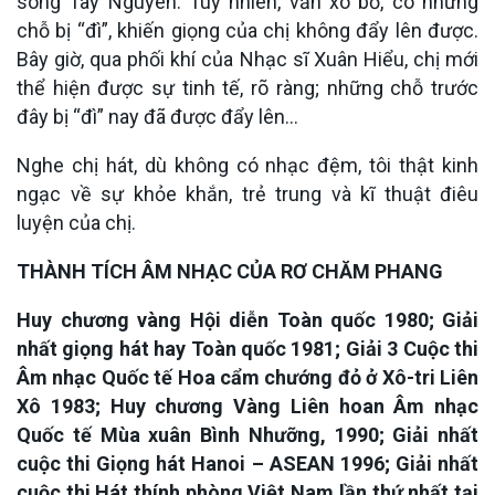
sông Tây Nguyên. Tuy nhiên, vẫn xô bồ, có những
chỗ bị “đì”, khiến giọng của chị không đẩy lên được.
Bây giờ, qua phối khí của Nhạc sĩ Xuân Hiểu, chị mới
thể hiện được sự tinh tế, rõ ràng; những chỗ trước
đây bị “đì” nay đã được đẩy lên…
Nghe chị hát, dù không có nhạc đệm, tôi thật kinh
ngạc về sự khỏe khắn, trẻ trung và kĩ thuật điêu
luyện của chị.
THÀNH TÍCH ÂM NHẠC CỦA RƠ CHĂM PHANG
Huy chương vàng Hội diễn Toàn quốc 1980; Giải
nhất giọng hát hay Toàn quốc 1981; Giải 3 Cuộc thi
Âm nhạc Quốc tế Hoa cẩm chướng đỏ ở Xô-tri Liên
Xô 1983; Huy chương Vàng Liên hoan Âm nhạc
Quốc tế Mùa xuân Bình Nhưỡng, 1990; Giải nhất
cuộc thi Giọng hát Hanoi – ASEAN 1996; Giải nhất
cuộc thi Hát thính phòng Việt Nam lần thứ nhất tại