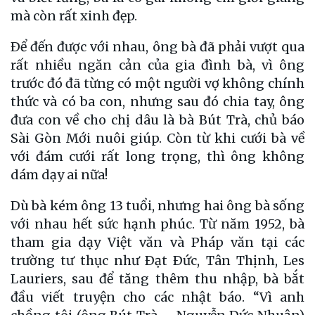
mà còn rất xinh đẹp.
Ðể đến được với nhau, ông bà đã phải vượt qua
rất nhiều ngăn cản của gia đình bà, vì ông
trước đó đã từng có một người vợ không chính
thức và có ba con, nhưng sau đó chia tay, ông
đưa con về cho chị dâu là bà Bút Trà, chủ báo
Sài Gòn Mới nuôi giúp. Còn từ khi cưới bà về
với đám cưới rất long trọng, thì ông không
dám dạy ai nữa!
Dù bà kém ông 13 tuổi, nhưng hai ông bà sống
với nhau hết sức hạnh phúc. Từ năm 1952, bà
tham gia dạy Việt văn và Pháp văn tại các
trường tư thục như Ðạt Ðức, Tân Thịnh, Les
Lauriers, sau để tăng thêm thu nhập, bà bắt
đầu viết truyện cho các nhật báo. “Vì anh