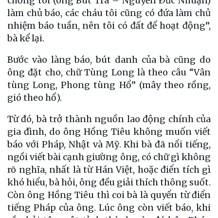
chồng tôi (ông Bút Trà – Nguyễn Ðức Nhuận)
làm chủ báo, các cháu tôi cũng có đứa làm chủ
nhiệm báo tuần, nên tôi có đất để hoạt động”,
bà kể lại.
Bước vào làng báo, bút danh của bà cũng do
ông đặt cho, chữ Tùng Long là theo câu “Vân
tùng Long, Phong tùng Hổ” (mây theo rồng,
gió theo hổ).
Từ đó, bà trở thành nguồn lao động chính của
gia đình, do ông Hồng Tiêu không muốn viết
báo với Pháp, Nhật và Mỹ. Khi bà đã nổi tiếng,
ngồi viết bài cạnh giường ông, có chữ gì không
rõ nghĩa, nhất là từ Hán Việt, hoặc điển tích gì
khó hiểu, bà hỏi, ông đều giải thích thông suốt.
Còn ông Hồng Tiêu thì coi bà là quyển từ điển
tiếng Pháp của ông. Lúc ông còn viết báo, khi