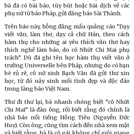
bà đã có bài báo, tùy bút hoặc bài dịch về các
phụ nữ từ báo Pháp, gửi đăng báo Sài Thành.
Trên báo này, bỗng đăng mẩu quảng cáo “Dạy
viết văn, làm thơ, dạy cả chữ Hán, theo cách
hàm thụ cho những ai yêu thích văn thơ hay
thích nghề làm báo, do cô Nhứt Chi Mai phụ
trách”. Dù đã ghi tên học hàm thụ viết văn ở
trường Universelle bên Pháp, nhưng do có bạn
bè rủ rê, cô nữ sinh Bạch Vân đã gửi thư xin
học, từ đó nảy sinh mối tình đẹp và độc đáo
trong làng báo Việt Nam.
Thư đi thư lại, bà nhanh chóng biết “cô Nhứt
Chi Mai” là đàn ông, rồi biết rằng đó chính là
nhà báo nổi tiếng Hồng Tiêu (Nguyễn Ðức
Huy). Còn ông, cũng tìm cách đến nhà xem mặt
và biết rằng, bà là cô gái không chỉ giỏi giang