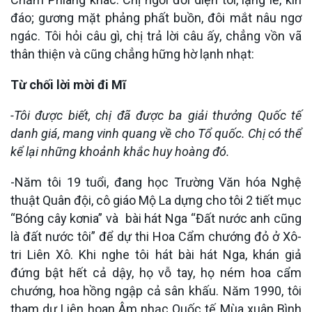
đáo; gương mặt phảng phất buồn, đôi mắt nâu ngơ
ngác. Tôi hỏi câu gì, chị trả lời câu ấy, chẳng vồn vã
thân thiện và cũng chẳng hững hờ lạnh nhạt:
Từ chối lời mời đi Mĩ
-Tôi được biết, chị đã được ba giải thưởng Quốc tế
danh giá, mang vinh quang về cho Tổ quốc. Chị có thể
kể lại những khoảnh khắc huy hoàng đó.
-Năm tôi 19 tuổi, đang học Trường Văn hóa Nghệ
thuật Quân đội, cô giáo Mộ La dựng cho tôi 2 tiết mục
“Bóng cây kơnia” và bài hát Nga “Đất nước anh cũng
là đất nước tôi” để dự thi Hoa Cẩm chướng đỏ ở Xô-
tri Liên Xô. Khi nghe tôi hát bài hát Nga, khán giả
đứng bật hết cả dậy, họ vỗ tay, họ ném hoa cẩm
chướng, hoa hồng ngập cả sân khấu. Năm 1990, tôi
tham dự Liên hoan Âm nhạc Quốc tế Mùa xuân Bình