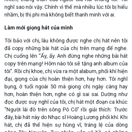
nghĩ sao nói vậy. Chính vì thế mà nhiều lúc tôi bị hiểu
nhầm, bị thị phi mà không biết thanh minh với ai.
Làm mới giọng hát của mình
Tôi bảo với chị, lâu không được nghe chị hát nên tôi
đã copy những bài hát của chị trên mạng để nghe.
Chị cuống lên “Ấy, ấy. Anh đừng nghe những bài hát
copy trên mạng! Hôm nào tôi sẽ tặng anh album của
tôi”. Rồi chị khoe, chị vừa ra một alabum, phối khí hiện
đại, giọng của chị hoàn thiện hơn, hay hơn. Tôi nghĩ
bụng, ở tuổi ngoài 50 mà giọng chị ngày càng hay
hơn, hoàn thiện hơn, nghe có gì sai sai. Dường như
đọc được suy nghĩ của tôi, chị hát một đoạn ca khúc
“Người lái đò trên sông Pô Cô” rồi giải thích: Trước
đây, bài hát này do Nhạc sĩ Hoàng Lương phối khí. Khi
hát, chị đã thể hiện sự hùng vĩ, tráng lệ của dòng