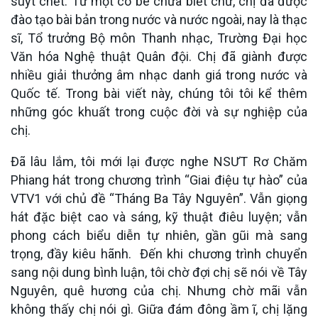
suýt chết. Từ một cô bé chưa biết chữ, chị đã được
đào tạo bài bản trong nước và nước ngoài, nay là thạc
sĩ, Tổ trưởng Bộ môn Thanh nhạc, Trường Đại học
Văn hóa Nghệ thuật Quân đội. Chị đã giành được
nhiều giải thưởng âm nhạc danh giá trong nước và
Quốc tế. Trong bài viết này, chúng tôi tôi kể thêm
những góc khuất trong cuộc đời và sự nghiệp của
chị.
Đã lâu lắm, tôi mới lại được nghe NSƯT Rơ Chăm
Phiang hát trong chương trình “Giai điệu tự hào” của
VTV1 với chủ đề “Tháng Ba Tây Nguyên”. Vẫn giọng
hát đặc biệt cao và sáng, kỹ thuật điêu luyện; vẫn
phong cách biểu diễn tự nhiên, gần gũi mà sang
trọng, đầy kiêu hãnh. Đến khi chương trình chuyển
sang nội dung bình luận, tôi chờ đợi chị sẽ nói về Tây
Nguyên, quê hương của chị. Nhưng chờ mãi vẫn
không thấy chị nói gì. Giữa đám đông ầm ĩ, chị lặng