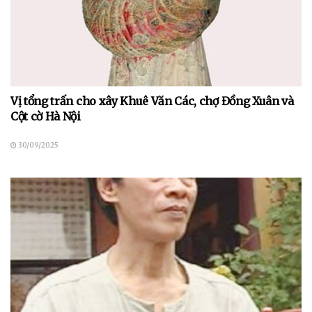
Vị tổng trấn cho xây Khuê Văn Các, chợ Đồng Xuân và
Cột cờ Hà Nội
30/09/2025