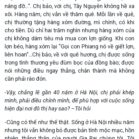
nâng đỡ…”. Chị bảo, với chị, Tây Nguyên không hề xa
xôi. Hàng năm, chị vẫn về thăm quê. Mỗi lần về quê,
chị thường tặng hàng xóm đường, mì chính, có khi
cho tiền. Dù chỉ hai trăm nghìn nhưng hàng xóm của
chị không dám tiêu mà mua con lợn giống. Khi con
lợn béo, hàng xóm lại “Gọi con Phiang nó về giết lợn,
liên hoan”…Chị bảo, về với quê hương, chị được sống
trong tình thương yêu đùm bọc của đồng bào; được
nói những điều ngay thẳng, chân thành mà không
cần phải rào đón.
-Vậy, chẳng lẽ gần 40 năm ở Hà Nội, chị phải khép
mình, phải điều chỉnh mình, để phù hợp với cuộc sống
hiện đại nơi đô thị hay sao? –Tôi hỏi
-Cũng có thể như thế thật. Sống ở Hà Nội nhiều năm
nhưng tôi vẫn không bỏ được bản tính mộc mạc, hồn
nhiên, thẳng thắn của người Gia Rai chúng tôi. Tôi