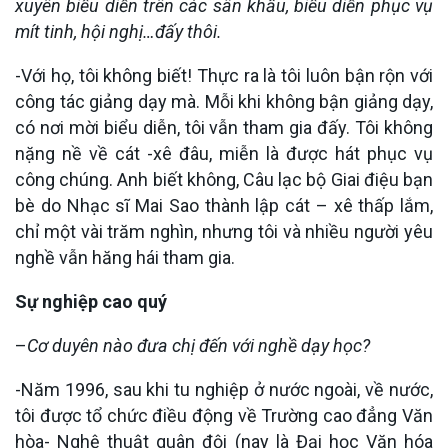
xuyên biểu diễn trên các sân khấu, biểu diễn phục vụ
mít tinh, hội nghị…đấy thôi.
-Với họ, tôi không biết! Thực ra là tôi luôn bận rộn với
công tác giảng dạy mà. Mỗi khi không bận giảng dạy,
có nơi mời biểu diễn, tôi vẫn tham gia đấy. Tôi không
nặng nề về cát -xê đâu, miễn là được hát phục vụ
công chúng. Anh biết không, Câu lạc bộ Giai điệu bạn
bè do Nhạc sĩ Mai Sao thành lập cát – xê thấp lắm,
chỉ một vài trăm nghìn, nhưng tôi và nhiều người yêu
nghề vẫn hăng hái tham gia.
Sự nghiệp cao quý
–
Cơ duyên nào đưa chị đến với nghề dạy học?
-Năm 1996, sau khi tu nghiệp ở nước ngoài, về nước,
tôi được tổ chức điều động về Trường cao đẳng Văn
hòa- Nghệ thuật quân đội (nay là Đại học Văn hóa