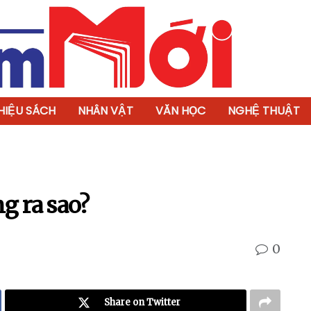
HIỆU SÁCH
NHÂN VẬT
VĂN HỌC
NGHỆ THUẬT
g ra sao?
0
Share on Twitter