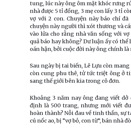
tung, lúc này ông ôm mặt khóc rưng rức
nhà được 5 tỉ đồng, 3 mẹ con lấy 3 tỉ c
vợ với 2 con. Chuyện này báo chí đã
chuyện này người thì xót thương và cá
vào lửa cho rằng nhà văn sống với vợ
quả báo hay không? Dư luận ấy có thể
oán hận, bởi cuộc đời này ông chính l
Sau ngày bị tai biến, Lê Lựu còn mang
còn cung phu thê, tử tức triệt ông ở 
sang thế giới bên kia trong cô đơn.
Khoảng 3 năm nay ông đang viết dở c
định là 500 trang, nhưng mới viết đ
hoàn thành? Nỗi đau về tinh thần, sự
cú nốc ao, bị “vợ bỏ, con từ”, bán nhà đ