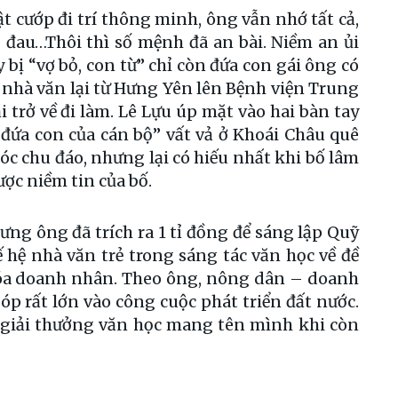
t cướp đi trí thông minh, ông vẫn nhớ tất cả,
đau…Thôi thì số mệnh đã an bài. Niềm an ủi
bị “vợ bỏ, con từ” chỉ còn đứa con gái ông có
ái nhà văn lại từ Hưng Yên lên Bệnh viện Trung
 trở về đi làm. Lê Lựu úp mặt vào hai bàn tay
đứa con của cán bộ” vất vả ở Khoái Châu quê
c chu đáo, nhưng lại có hiếu nhất khi bố lâm
ược niềm tin của bố.
ưng ông đã trích ra 1 tỉ đồng để sáng lập Quỹ
 hệ nhà văn trẻ trong sáng tác văn học về đề
hóa doanh nhân. Theo ông, nông dân – doanh
óp rất lớn vào công cuộc phát triển đất nước.
 giải thưởng văn học mang tên mình khi còn