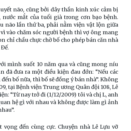
huyết não, cũng bởi dây thần kinh xúc cảm bị
 nước mắt của tuổi già trong cơn bạo bệnh.
 não lần thứ ba, phải nằm viện vật lộn giữa
ay vì vào chăm sóc người bệnh thì vợ ông mang
a con chỉ chầu chực chờ bố cho phép bán căn nhà
 Đế.
với mình suốt 10 năm qua và cũng mong níu
ăn đã đưa ra một điều kiện đau đớn: “Nếu các
 đến bố nữa, thì bố sẽ đồng ý bán nhà”. Không
009, tại Bệnh viện Trung ương Quân đội 108, Lê
ện: “Từ nay trở đi (1/12/2009) tôi và chị L, anh
 quan hệ gì với nhau và không được làm gì ảnh
nhau”.
ệt vọng đến cùng cực. Chuyện nhà Lê Lựu vỡ