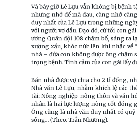
Và bây giờ Lê Lựu vẫn không bị bệnh tậ
nhưng nhớ để mà đau, càng nhớ càng 
duy nhất của Lê Lựu trong những ngày 
với người vợ đầu. Dạo đó, cứ tối con g
ương Quân đội 108 chăm bố, sáng ra lại
xương xẩu, khóc nức lên khi nhắc về “
nhà – đứa con không được ông chăm só
trọng bệnh. Tình cảm của con gái lấy đ
Bán nhà được vợ chia cho 2 tỉ đồng, nh
Nhà văn Lê Lựu, nhằm khích lệ các thế
tài: Nông nghiệp, nông thôn và văn 
nhân là hai lực lượng nòng cốt đóng g
Ông cũng là nhà văn duy nhất có quỹ
sống… (Theo: Trần Nhương).