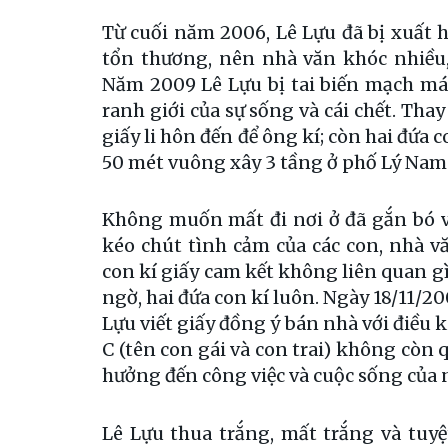
Từ cuối năm 2006, Lê Lựu đã bị xuất 
tổn thương, nên nhà văn khóc nhiều,
Năm 2009 Lê Lựu bị tai biến mạch máu
ranh giới của sự sống và cái chết. Th
giấy li hôn đến để ông kí; còn hai đứ
50 mét vuông xây 3 tầng ở phố Lý Nam
Không muốn mất đi nơi ở đã gắn bó 
kéo chút tình cảm của các con, nhà v
con kí giấy cam kết không liên quan gì
ngờ, hai đứa con kí luôn. Ngày 18/11/2
Lựu viết giấy đồng ý bán nhà với điều ki
C (tên con gái và con trai) không còn
hưởng đến công việc và cuộc sống của 
Lê Lựu thua trắng, mất trắng và tuy