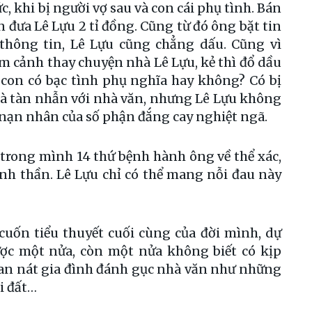
, khi bị người vợ sau và con cái phụ tình. Bán
òn đưa Lê Lựu 2 tỉ đồng. Cũng từ đó ông bặt tin
 thông tin, Lê Lựu cũng chẳng dấu. Cũng vì
m cảnh thay chuyện nhà Lê Lựu, kẻ thì đổ dầu
 con có bạc tình phụ nghĩa hay không? Có bị
 là tàn nhẫn với nhà văn, nhưng Lê Lựu không
à nạn nhân của số phận đắng cay nghiệt ngã.
 trong mình 14 thứ bệnh hành ông về thể xác,
tinh thần. Lê Lựu chỉ có thể mang nỗi đau này
uốn tiểu thuyết cuối cùng của đời mình, dự
ược một nửa, còn một nửa không biết có kịp
 tan nát gia đình đánh gục nhà văn như những
òi đất…