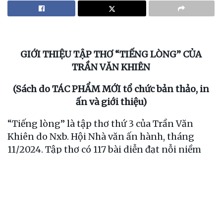
GIỚI THIỆU
TẬP THƠ “TIẾNG LÒNG” CỦA
TRẦN VĂN KHIÊN
(Sách do TÁC PHẨM MỚI tổ chức bản thảo, in
ấn và giới thiệu)
“Tiếng lòng” là tập thơ thứ 3 của Trần Văn
Khiên do Nxb. Hội Nhà văn ấn hành, tháng
11/2024. Tập thơ có 117 bài diễn đạt nỗi niềm
của tác giả với nhiều cung bậc cảm xúc về Tổ
quốc nơi biên giới hải đảo; về thành phố Cảm
Phả, nơi anh sinh sống và về làng quê Thái
Bình, nơi anh sinh ra và lớn lên. “Tiếng lòng”
còn chứa đựng nỗi lòng của tác giả với cha mẹ;