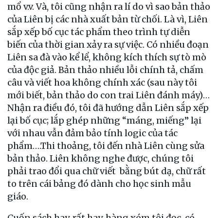
mổ v.v. Và, tôi cũng nhận ra lí do vì sao bản thảo
của Liên bị các nhà xuất bản từ chối. Là vì, Liên
sắp xếp bố cục tác phẩm theo trình tự diễn
biến của thời gian xảy ra sự việc. Có nhiều đoạn
Liên sa đà vào kể lể, không kích thích sự tò mò
của độc giả. Bản thảo nhiều lỗi chính tả, chấm
câu và viết hoa không chính xác (sau này tôi
mới biết, bản thảo do con trai Liên đánh máy)…
Nhận ra điều đó, tôi đã hướng dẫn Liên sắp xếp
lại bố cục; lắp ghép những “máng, miếng” lại
với nhau vẫn đảm bảo tính logic của tác
phẩm….Thi thoảng, tôi đến nhà Liên cùng sửa
bản thảo. Liên không nghe được, chúng tôi
phải trao đổi qua chữ viết bằng bút dạ, chữ rất
to trên cái bảng đó dành cho học sinh mẫu
giáo.
Cuốn sách hay, rất hay, hàng xóm tôi đọc, có