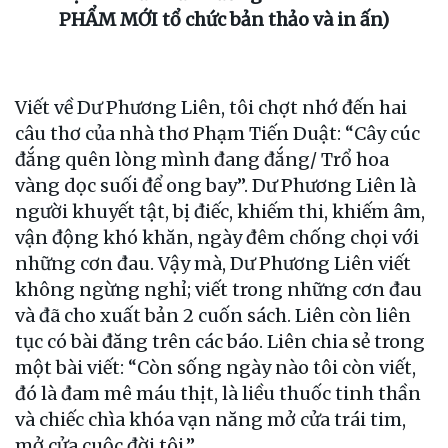
PHẨM MỚI tổ chức bản thảo và in ấn)
Viết về Dư Phương Liên, tôi chợt nhớ đến hai
câu thơ của nhà thơ Phạm Tiến Duật: “Cây cúc
đắng quên lòng mình đang đắng/ Trổ hoa
vàng dọc suối để ong bay”. Dư Phương Liên là
người khuyết tật, bị điếc, khiếm thi, khiếm âm,
vận động khó khăn, ngày đêm chống chọi với
những cơn đau. Vậy mà, Dư Phương Liên viết
không ngừng nghỉ; viết trong những cơn đau
và đã cho xuất bản 2 cuốn sách. Liên còn liên
tục có bài đăng trên các báo. Liên chia sẻ trong
một bài viết: “Còn sống ngày nào tôi còn viết,
đó là đam mê máu thịt, là liều thuốc tinh thần
và chiếc chìa khóa vạn năng mở cửa trái tim,
mở cửa cuộc đời tôi.”