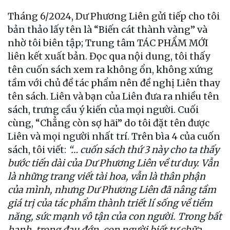
Tháng 6/2024, Dư Phương Liên gửi tiếp cho tôi
bản thảo lấy tên là “Biến cát thành vàng” và
nhờ tôi biên tập; Trung tâm TÁC PHẨM MỚI
liên kết xuất bản. Đọc qua nội dung, tôi thấy
tên cuốn sách xem ra không ổn, không xứng
tầm với chủ đề tác phẩm nên đề nghị Liên thay
tên sách. Liên và bạn của Liên đưa ra nhiều tên
sách, trưng cầu ý kiến của mọi người. Cuối
cùng, “Chẳng còn sợ hãi” do tôi đặt tên được
Liên và mọi người nhất trí. Trên bìa 4 của cuốn
sách, tôi viết:
“… cuốn sách thứ 3 này cho ta thấy
bước tiến dài của Dư Phương Liên về tư duy. Vẫn
là những trang viết tài hoa, vẫn là thân phận
của mình, nhưng Dư Phương Liên đã nâng tầm
giá trị của tác phẩm thành triết lí sống về tiềm
năng, sức mạnh vô tận của con người. Trong bất
hạnh, trong đau đớn, con người biết tự chữa