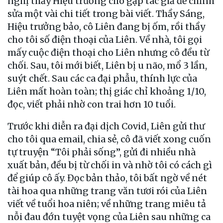
nghị thầy Hiệu trưởng cho gặp tác giả để chỉnh
sửa một vài chi tiết trong bài viết. Thầy Sáng,
Hiệu trưởng bảo, cô Liên đang bị ốm, rồi thầy
cho tôi số điện thoại của Liên. Về nhà, tôi gọi
mấy cuộc điện thoại cho Liên nhưng cô đều từ
chối. Sau, tôi mới biết, Liên bị u não, mổ 3 lần,
suýt chết. Sau các ca đại phẫu, thính lực của
Liên mất hoàn toàn; thị giác chỉ khoảng 1/10,
đọc, viết phải nhờ con trai hơn 10 tuổi.
Trước khi diễn ra đại dịch Covid, Liên gửi thư
cho tôi qua email, chia sẻ, cô đã viết xong cuốn
tự truyện “Tôi phải sống”, gửi đi nhiều nhà
xuất bản, đều bị từ chối in và nhờ tôi có cách gì
để giúp cô ấy. Đọc bản thảo, tôi bất ngờ về nét
tài hoa qua những trang văn tươi rói của Liên
viết về tuổi hoa niên; về những trang miêu tả
nỗi đau đớn tuyệt vọng của Liên sau những ca