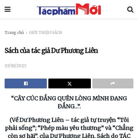
Trang chủ
GIỚI THIỆU SÁCH
Sách của tác giả Dư Phương Liên
03/10/2025
“
CÂY CÚC ĐẮNG QUÊN LÒNG MÌNH ĐANG
ĐẮNG…”.
(Về Dư Phương Liên – tác giả tự truyện “Tôi
phải sống”; “Phép màu yêu thương” và “Chẳng
còn sợ hãi”. của Dư Phương Liên. Sách do TÁC