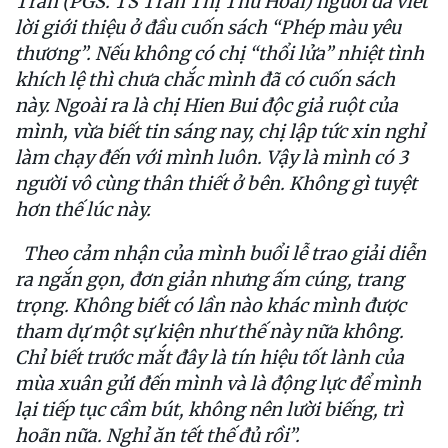
Tran (PGS. TS Trần Thị Thu Hoài) người đã viết
lời giới thiệu ở đầu cuốn sách “Phép màu yêu
thương”. Nếu không có chị “thổi lửa” nhiệt tình
khích lệ thì chưa chắc mình đã có cuốn sách
này. Ngoài ra là chị Hien Bui độc giả ruột của
mình, vừa biết tin sáng nay, chị lập tức xin nghỉ
làm chạy đến với mình luôn. Vậy là mình có 3
người vô cùng thân thiết ở bên. Không gì tuyệt
hơn thế lúc này.
Theo cảm nhận của mình buổi lễ trao giải diễn
ra ngắn gọn, đơn giản nhưng ấm cúng, trang
trọng. Không biết có lần nào khác mình được
tham dự một sự kiện như thế này nữa không.
Chỉ biết trước mắt đây là tín hiệu tốt lành của
mùa xuân gửi đến mình và là động lực để mình
lại tiếp tục cầm bút, không nên lười biếng, trì
hoãn nữa. Nghỉ ăn tết thế đủ rồi”.