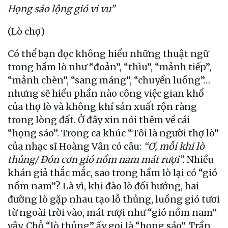
Họng sáo lộng gió vi vu”
(Lò chợ)
Có thể bạn đọc không hiểu những thuật ngữ
trong hầm lò như “đoản”, “thìu”, “mảnh tiếp”,
“mảnh chèn”, “sang máng”, “chuyển luồng”…
nhưng sẽ hiểu phần nào công việc gian khổ
của thợ lò và không khí sản xuất rộn ràng
trong lòng đất. Ở đây xin nói thêm về cái
“họng sáo”. Trong ca khúc “Tôi là người thợ lò”
của nhạc sĩ Hoàng Vân có câu:
“Ơ, mỗi khi lò
thủng/ Đón cơn gió nồm nam mát rượi”.
Nhiều
khán giả thắc mắc, sao trong hầm lò lại có “gió
nồm nam”? Là vì, khi đào lò đối hướng, hai
đường lò gặp nhau tạo lỗ thủng, luồng gió tươi
từ ngoài trời vào, mát rượi như “gió nồm nam”
vậy. Chỗ “lò thủng” ấy gọi là “họng sáo”. Trần