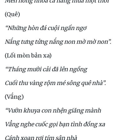
Men nồng nhòa cả nắng mưa một thời”
(Quê)
“Những hòn đá cuội ngẩn ngơ
Nắng tưng tửng nắng non mờ mờ non”.
(Lối mòn bản xa)
“Tháng mười cải đã lên ngồng
Cuối thu vàng rộm mé sông quê nhà”.
(Vắng)
“Vườn khuya con nhện giăng mành
Vẳng nghe cuốc gọi bạn tình đồng xa
Cánh xoan rơi tím sân nhà