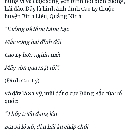
hùng vĩ và cuộc sống yên bình nơi biên cương,
hải đảo. Đây là hình ảnh đỉnh Cao Ly thuộc
huyện Bình Liêu, Quảng Ninh:
“Đường bê tông bàng bạc
Mắc võng hai đỉnh đồi
Cao Ly hơn nghìn mét
Mây vờn qua mặt tôi”.
(Đỉnh Cao Ly).
Và đây là Sa Vỹ, mũi đất ở cực Đông Bắc của Tổ
quốc:
“Thủy triền đang lên
Bãi sú lô xô, đàn hải âu chấp chới