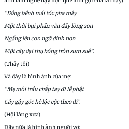
anh làm nghề dạy học; quê anh gọi cha là thầy):
“Bồng bềnh mái tóc pha mây
Một thời bụi phấn vẫn đầy lòng son
Ngẩng lên con ngỡ đỉnh non
Một cây đại thụ bóng tròn sum suê”.
(Thầy tôi)
Và đây là hình ảnh của mẹ:
“Mẹ môi trầu chắp tay đi lễ phật
Cây gậy góc hè lộc cộc theo đi”.
(Hội làng xưa)
Đây nữa là hình ảnh người vợ: