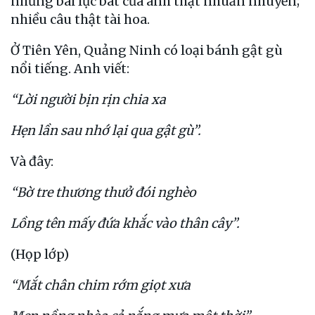
những bài lục bát của anh thật nhuần nhuyễn;
nhiều câu thật tài hoa.
Ở Tiên Yên, Quảng Ninh có loại bánh gật gù
nổi tiếng. Anh viết:
“Lời người bịn rịn chia xa
Hẹn lần sau nhớ lại qua gật gù”.
Và đây:
“Bờ tre thương thưở đói nghèo
Lồng tên mấy đứa khắc vào thân cây”.
(Họp lớp)
“Mắt chân chim rớm giọt xưa