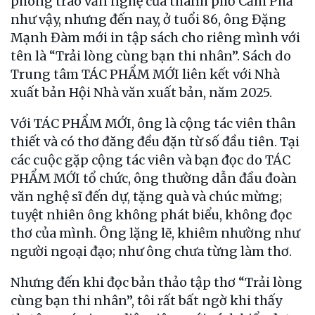
phong trào văn nghệ của thành phố Cẩm Phả
như vậy, nhưng đến nay, ở tuổi 86, ông Đặng
Mạnh Đàm mới in tập sách cho riêng mình với
tên là “Trải lòng cùng bạn thi nhân”. Sách do
Trung tâm TÁC PHẨM MỚI liên kết với Nhà
xuất bản Hội Nhà văn xuất bản, năm 2025.
Với TÁC PHẨM MỚI, ông là cộng tác viên thân
thiết và có thơ đăng đều đặn từ số đầu tiên. Tại
các cuộc gặp cộng tác viên và bạn đọc do TÁC
PHẨM MỚI tổ chức, ông thường dẫn đầu đoàn
văn nghệ sĩ đến dự, tặng quà và chúc mừng;
tuyệt nhiên ông không phát biểu, không đọc
thơ của mình. Ông lặng lẽ, khiêm nhường như
người ngoại đạo; như ông chưa từng làm thơ.
Nhưng đến khi đọc bản thảo tập thơ “Trải lòng
cùng bạn thi nhân”, tôi rất bất ngờ khi thấy