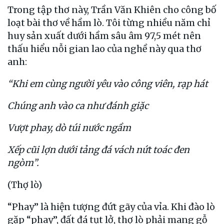
Trong tập thơ này, Trần Văn Khiên cho công bố
loạt bài thơ về hầm lò. Tôi từng nhiều năm chỉ
huy sản xuất dưới hầm sâu âm 97,5 mét nên
thấu hiểu nỗi gian lao của nghề này qua thơ
anh:
“Khi em cùng người yêu vào công viên, rạp hát
Chúng anh vào ca như đánh giặc
Vượt phay, dò túi nước ngầm
Xếp cũi lợn dưới tảng đá vách nứt toác đen
ngòm”.
(Thợ lò)
“Phay” là hiện tượng đứt gãy của vỉa. Khi đào lò
gặp “phay”, đất đá tụt lở, thợ lò phải mang gỗ