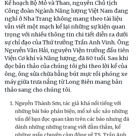
Kế hoạch Bộ Mỏ và Than, nguyên Chủ tịch
Công đoàn Ngành Năng lượng Việt Nam đang
nghỉ ở Nha Trang không mang theo tài liệu
vẫn viết một mạch kể lại những sự kiện quan
trọng với nhiều thông tin chi tiết diễn ra dưới
sự chỉ đạo của Thứ trưởng Trần Anh Vinh. Ông
Nguyễn Văn Hải, nguyên Viện trưởng đầu tiên
Viện Cơ khí và Năng lượng, đã 80 tuổi. Sau khi
đọc bản thảo của chúng tôi ghi theo lời kể của
ông, ông sửa chữa bằng bút mực rồi phóng xe
máy giữa trưa nắng từ Long Biên mang bản
thảo sang cho chúng tôi.
Nguyễn Thành Sơn, tác giả khá nổi tiếng với
những bài báo phản biện, mổ xẻ sắc sảo những
vấn đề bạn đọc quan tâm trên các báo nhưng đã
dành những những trang viết đằm thắm, kể
những mẩu chuyện cảm động về TS. Trần Anh