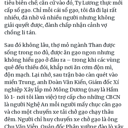
tiêu biên chế; căn cứ vào đó, Ty Lương thực mới
cấp sổ gạo. Chỉ mỗi cái sổ gạo, tôi đã đi lại rất
nhiều, đã nhờ vả nhiều người nhưng không
giải quyết được, đành chấp nhận cảnh vợ
chồng li tán.
Sau đó không lâu, thợ mỏ ngành Than được
sống trong no đủ, được ăn gạo ngon nhưng
không hiểu gạo ở đâu ra – trong khi các vùng
quê đều thiếu đói, khắp nơi ăn cơm độn mì,
độn mạch. Lại nhớ, sau trận bão càn quét vào
miền Trung, anh Đoàn Văn Kiển, Giám đốc Xí
nghiệp Xây lắp mỏ Mông Dương (nay là Hầm
lò 1- nơi tôi làm việc) trợ cấp cho những CBCN
là người Nghệ An mỗi người mấy chục cân gạo
và cho một chuyến xe tải chở gạo chạy thâu
đêm. Người chỉ huy chuyến xe chở gạo là ông
Chu Văn Viễn, Quản đốc Phân xưởng đào lò xây