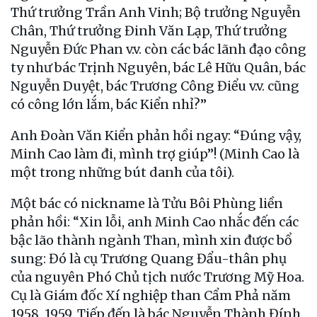
Thứ trưởng Trần Anh Vinh; Bộ trưởng Nguyễn
Chân, Thứ trưởng Đinh Văn Lạp, Thứ trưởng
Nguyễn Đức Phan v.v. còn các bác lãnh đạo công
ty như bác Trịnh Nguyên, bác Lê Hữu Quân, bác
Nguyễn Duyệt, bác Trương Công Điểu v.v. cũng
có công lớn lắm, bác Kiển nhỉ?”
Anh Đoàn Văn Kiển phản hồi ngay: “Đúng vậy,
Minh Cao làm đi, mình trợ giúp”! (Minh Cao là
một trong những bút danh của tôi).
Một bác có nickname là Tửu Bôi Phùng liền
phản hồi: “Xin lỗi, anh Minh Cao nhắc đến các
bậc lão thành ngành Than, mình xin được bổ
sung: Đó là cụ Trương Quang Đẩu-thân phụ
của nguyên Phó Chủ tịch nước Trương Mỹ Hoa.
Cụ là Giám đốc Xí nghiệp than Cẩm Phả năm
1958, 1959. Tiếp đến là bác Nguyễn Thành Đính,