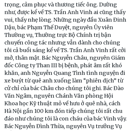
trọng, cảm phục và thương tiếc ông. Dường
như, được kể về TS. Trần Anh Vinh ai cũng thấy
vui, thấy nhẹ lòng. Những ngày đầu Xuân Đinh
Dậu, bác Phạm Thế Duyệt, nguyên Ủy viên
Thường vụ, Thường trực Bộ Chính trị bận
chuyến công tác nhưng vẫn dành cho chúng
tôi cả buổi sáng kể về TS. Trần Anh Vinh rất cởi
mở, thân mật. Bác Nguyễn Châu, nguyên Giám
đốc Công ty Than III bị bệnh, phát âm rất khó
khăn, anh Nguyễn Quang Tình tình nguyện đi
xe buýt từ quê anh xuống làm “phiên dịch” từ
cử chỉ của bác Châu cho chúng tôi ghi. Bác Đào
Văn Ngâm, nguyên Chánh Văn phòng Hội
Khoa học Kỹ thuật mỏ về hưu ở quê nhà, cách
Hà Nội gần 100 km đón tiếp chúng tôi rất chu
đáo như chúng tôi là con cháu của bác Vinh vậy.
Bác Nguyễn Đình Thừa, nguyên Vụ trưởng Vụ