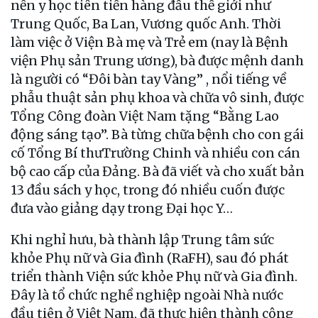
nền y học tiên tiến hàng đầu thế giới như
Trung Quốc, Ba Lan, Vương quốc Anh. Thời
làm việc ở Viện Bà mẹ và Trẻ em (nay là Bệnh
viện Phụ sản Trung ương), bà được mệnh danh
là người có “Đôi bàn tay Vàng” , nổi tiếng về
phẫu thuật sản phụ khoa và chữa vô sinh, được
Tổng Công đoàn Việt Nam tặng “Bằng Lao
động sáng tạo”. Bà từng chữa bệnh cho con gái
cố Tổng Bí thưTrường Chinh và nhiều con cán
bộ cao cấp của Đảng. Bà đã viết và cho xuất bản
13 đầu sách y học, trong đó nhiều cuốn được
đưa vào giảng dạy trong Đại học Y…
Khi nghỉ hưu, bà thành lập Trung tâm sức
khỏe Phụ nữ và Gia đình (RaFH), sau đó phát
triển thành Viện sức khỏe Phụ nữ và Gia đình.
Đây là tổ chức nghề nghiệp ngoài Nhà nước
đầu tiên ở Việt Nam, đã thực hiện thành công