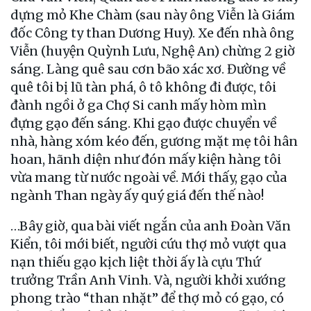
dựng mỏ Khe Chàm (sau này ông Viễn là Giám
đốc Công ty than Dương Huy). Xe đến nhà ông
Viễn (huyện Quỳnh Lưu, Nghệ An) chừng 2 giờ
sáng. Làng quê sau cơn bão xác xơ. Đường về
quê tôi bị lũ tàn phá, ô tô không đi được, tôi
đành ngồi ở ga Chợ Si canh mấy hòm mìn
đựng gạo đến sáng. Khi gạo được chuyển về
nhà, hàng xóm kéo đến, gương mặt mẹ tôi hân
hoan, hãnh diện như đón mấy kiện hàng tôi
vừa mang từ nước ngoài về. Mới thấy, gạo của
ngành Than ngày ấy quý giá đến thế nào!
…Bây giờ, qua bài viết ngắn của anh Đoàn Văn
Kiển, tôi mới biết, người cứu thợ mỏ vượt qua
nạn thiếu gạo kịch liệt thời ấy là cựu Thứ
trưởng Trần Anh Vinh. Và, người khởi xướng
phong trào “than nhặt” để thợ mỏ có gạo, có