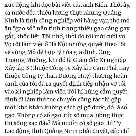
xúc động khi đọc bài viết của anh Kiển. Thời ấy,
cả nước đều thiếu lương thực nhưng Quảng
Ninh là tỉnh công nghiệp với hàng vạn thợ mỏ
ăn “gạo sổ” nên tình trạng thiếu gạo càng gay
gắt, khốc liệt. Tôi nhớ, thời đó tôi mới cưới vợ.
Vợ tôi làm việc ở Hà Nội nhưng quyết theo tôi
về vùng Mỏ để hợp lý hóa gia đình. Ông
Trương Muông, khi đó là Giám đốc Xí nghiệp
Xây lắp 3 (thuộc Công ty Xây lắp Cẩm Phả, nay
thuộc Công ty than Dương Huy) thương hoàn
cảnh của tôi đã ra quyết định tiếp nhận vợ tôi
vào Xí nghiệp làm việc. Tôi hí hửng cầm quyết
định đi làm thủ tục chuyển công tác thì gặp
một khó khăn không cách gì gỡ được, đó là sổ
gạo. Không có sổ gạo, tức sổ mua lương thực
thì sống sao đây? Mà muốn có sổ gạo thì Ty
Lao động tỉnh Quảng Ninh phải duyệt, cấp chỉ