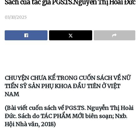
Sách của tác giả PGS.TS.Nguyễn Thị Hoài Đức
03/10/2025
CHUYỆN CHƯA KỂ TRONG CUỐN SÁCH VỀ NỮ
TIẾN SỸ SẢN PHỤ KHOA ĐẦU TIÊN Ở VIỆT
NAM
(Bài viết cuốn sách về PGS.TS. Nguyễn Thị Hoài
Đức. Sách do TÁC PHẨM MỚI biên soạn; Nxb.
Hội Nhà văn, 2018)