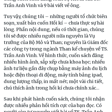
Trần Anh Vinh và 9 bài viết về ông.
Tuy vậy, chúng tôi – những người tổ chức biên
soạn, xuất bản cuốn Hồi kí – chưa thực sự hài
lòng. Phần nội dung, nếu có thời gian, chúng
tôi sẽ được nhiều người nữa nguyên là Vụ
trưởng của Bộ Mỏ và Than; nguyên là Giám đốc
các công ty trong ngành Than kể chuyện về TS.
Trần Anh Vinh. Về hình thức, cuốn sách đăng
nhiều hình ảnh, sắp xếp chưa khoa học; nhiều
ảnh tư liệu gần đây chụp bằng máy ảnh du lịch
hoặc điện thoại di động, máy tính bảng ipad,
dung lượng thấp, in mất nét; một vài chi tiết,
chú thích ảnh trong hồi kí chưa chính xác…
Sau khi phát hành cuốn sách, chúng tôi nhận
được nhiều phản hồi tích cực của bạn đọc. Có
người còn tự nguyện viết bài về TS. Trần Anh