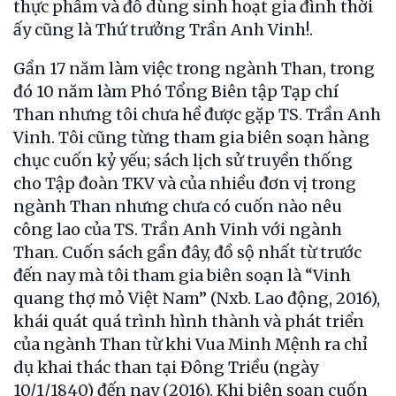
thực phẩm và đồ dùng sinh hoạt gia đình thời
ấy cũng là Thứ trưởng Trần Anh Vinh!.
Gần 17 năm làm việc trong ngành Than, trong
đó 10 năm làm Phó Tổng Biên tập Tạp chí
Than nhưng tôi chưa hề được gặp TS. Trần Anh
Vinh. Tôi cũng từng tham gia biên soạn hàng
chục cuốn kỷ yếu; sách lịch sử truyền thống
cho Tập đoàn TKV và của nhiều đơn vị trong
ngành Than nhưng chưa có cuốn nào nêu
công lao của TS. Trần Anh Vinh với ngành
Than. Cuốn sách gần đây, đồ sộ nhất từ trước
đến nay mà tôi tham gia biên soạn là “Vinh
quang thợ mỏ Việt Nam” (Nxb. Lao động, 2016),
khái quát quá trình hình thành và phát triển
của ngành Than từ khi Vua Minh Mệnh ra chỉ
dụ khai thác than tại Đông Triều (ngày
10/1/1840) đến nay (2016). Khi biên soạn cuốn