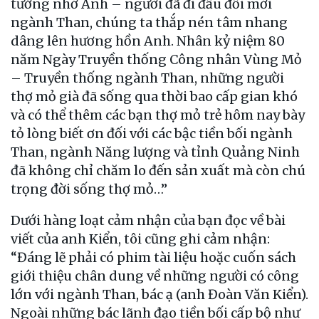
tưởng nhớ Anh – người đã đi đầu đổi mới
ngành Than, chúng ta thắp nén tâm nhang
dâng lên hương hồn Anh. Nhân kỷ niệm 80
năm Ngày Truyền thống Công nhân Vùng Mỏ
– Truyền thống ngành Than, những người
thợ mỏ già đã sống qua thời bao cấp gian khó
và có thể thêm các bạn thợ mỏ trẻ hôm nay bày
tỏ lòng biết ơn đối với các bậc tiền bối ngành
Than, ngành Năng lượng và tỉnh Quảng Ninh
đã không chỉ chăm lo đến sản xuất mà còn chú
trọng đời sống thợ mỏ…”
Dưới hàng loạt cảm nhận của bạn đọc về bài
viết của anh Kiển, tôi cũng ghi cảm nhận:
“Đáng lẽ phải có phim tài liệu hoặc cuốn sách
giới thiệu chân dung về những người có công
lớn với ngành Than, bác ạ (anh Đoàn Văn Kiển).
Ngoài những bác lãnh đạo tiền bối cấp bộ như