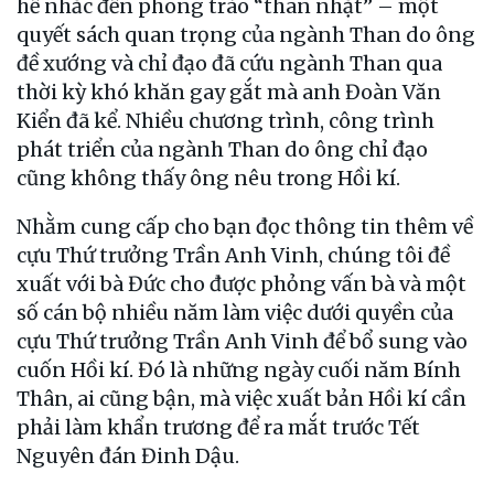
hề nhắc đến phong trào “than nhặt” – một
quyết sách quan trọng của ngành Than do ông
đề xướng và chỉ đạo đã cứu ngành Than qua
thời kỳ khó khăn gay gắt mà anh Đoàn Văn
Kiển đã kể. Nhiều chương trình, công trình
phát triển của ngành Than do ông chỉ đạo
cũng không thấy ông nêu trong Hồi kí.
Nhằm cung cấp cho bạn đọc thông tin thêm về
cựu Thứ trưởng Trần Anh Vinh, chúng tôi đề
xuất với bà Đức cho được phỏng vấn bà và một
số cán bộ nhiều năm làm việc dưới quyền của
cựu Thứ trưởng Trần Anh Vinh để bổ sung vào
cuốn Hồi kí. Đó là những ngày cuối năm Bính
Thân, ai cũng bận, mà việc xuất bản Hồi kí cần
phải làm khẩn trương để ra mắt trước Tết
Nguyên đán Đinh Dậu.