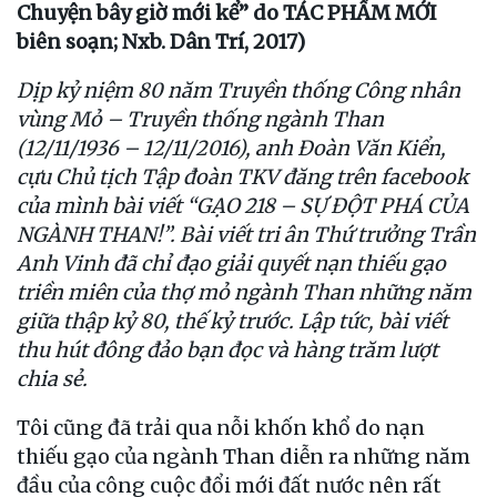
Chuyện bây giờ mới kể” do TÁC PHẨM MỚI
biên soạn; Nxb. Dân Trí, 2017)
Dịp kỷ niệm 80 năm Truyền thống Công nhân
vùng Mỏ – Truyền thống ngành Than
(12/11/1936 – 12/11/2016), anh Đoàn Văn Kiển,
cựu Chủ tịch Tập đoàn TKV đăng trên facebook
của mình bài viết “GẠO 218 – SỰ ĐỘT PHÁ CỦA
NGÀNH THAN!”. Bài viết tri ân Thứ trưởng Trần
Anh Vinh đã chỉ đạo giải quyết nạn thiếu gạo
triền miên của thợ mỏ ngành Than những năm
giữa thập kỷ 80, thế kỷ trước. Lập tức, bài viết
thu hút đông đảo bạn đọc và hàng trăm lượt
chia sẻ.
Tôi cũng đã trải qua nỗi khốn khổ do nạn
thiếu gạo của ngành Than diễn ra những năm
đầu của công cuộc đổi mới đất nước nên rất