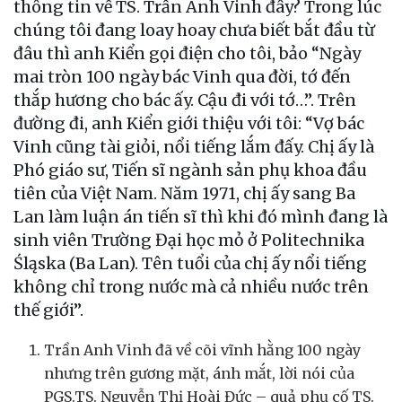
thông tin về TS. Trần Anh Vinh đây? Trong lúc
chúng tôi đang loay hoay chưa biết bắt đầu từ
đâu thì anh Kiển gọi điện cho tôi, bảo “Ngày
mai tròn 100 ngày bác Vinh qua đời, tớ đến
thắp hương cho bác ấy. Cậu đi với tớ…”. Trên
đường đi, anh Kiển giới thiệu với tôi: “Vợ bác
Vinh cũng tài giỏi, nổi tiếng lắm đấy. Chị ấy là
Phó giáo sư, Tiến sĩ ngành sản phụ khoa đầu
tiên của Việt Nam. Năm 1971, chị ấy sang Ba
Lan làm luận án tiến sĩ thì khi đó mình đang là
sinh viên Trường Đại học mỏ ở Politechnika
Śląska (Ba Lan). Tên tuổi của chị ấy nổi tiếng
không chỉ trong nước mà cả nhiều nước trên
thế giới”.
Trần Anh Vinh đã về cõi vĩnh hằng 100 ngày
nhưng trên gương mặt, ánh mắt, lời nói của
PGS.TS. Nguyễn Thị Hoài Đức – quả phụ cố TS.