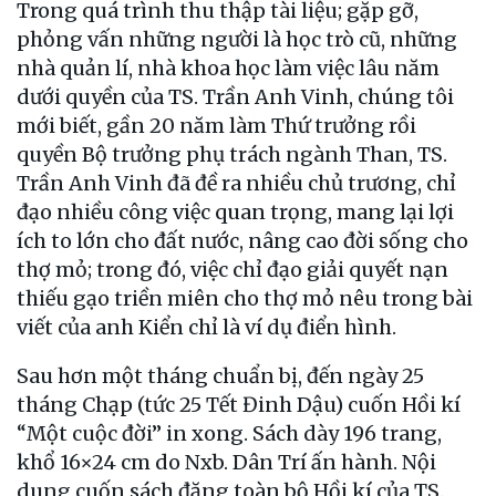
Trong quá trình thu thập tài liệu; gặp gỡ,
phỏng vấn những người là học trò cũ, những
nhà quản lí, nhà khoa học làm việc lâu năm
dưới quyền của TS. Trần Anh Vinh, chúng tôi
mới biết, gần 20 năm làm Thứ trưởng rồi
quyền Bộ trưởng phụ trách ngành Than, TS.
Trần Anh Vinh đã đề ra nhiều chủ trương, chỉ
đạo nhiều công việc quan trọng, mang lại lợi
ích to lớn cho đất nước, nâng cao đời sống cho
thợ mỏ; trong đó, việc chỉ đạo giải quyết nạn
thiếu gạo triền miên cho thợ mỏ nêu trong bài
viết của anh Kiển chỉ là ví dụ điển hình.
Sau hơn một tháng chuẩn bị, đến ngày 25
tháng Chạp (tức 25 Tết Đinh Dậu) cuốn Hồi kí
“Một cuộc đời” in xong. Sách dày 196 trang,
khổ 16×24 cm do Nxb. Dân Trí ấn hành. Nội
dung cuốn sách đăng toàn bộ Hồi kí của TS.